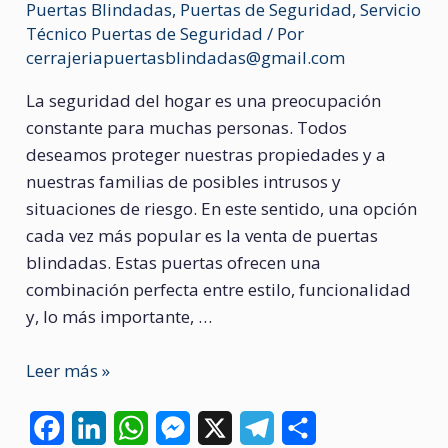
Puertas Blindadas
,
Puertas de Seguridad
,
Servicio
Técnico Puertas de Seguridad
/ Por
cerrajeriapuertasblindadas@gmail.com
La seguridad del hogar es una preocupación
constante para muchas personas. Todos
deseamos proteger nuestras propiedades y a
nuestras familias de posibles intrusos y
situaciones de riesgo. En este sentido, una opción
cada vez más popular es la venta de puertas
blindadas. Estas puertas ofrecen una
combinación perfecta entre estilo, funcionalidad
y, lo más importante, …
Puertas
Leer más »
blindadas
F
L
W
M
X
T
C