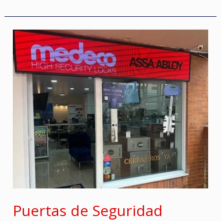
a
i
h
e
e
o
c
n
a
s
l
m
e
k
t
s
e
p
b
e
s
e
g
a
o
d
A
n
r
r
o
I
p
g
a
t
k
n
p
e
m
i
r
r
Puertas de Seguridad