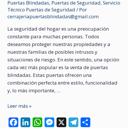
Puertas Blindadas
,
Puertas de Seguridad
,
Servicio
Técnico Puertas de Seguridad
/ Por
cerrajeriapuertasblindadas@gmail.com
La seguridad del hogar es una preocupación
constante para muchas personas. Todos
deseamos proteger nuestras propiedades y a
nuestras familias de posibles intrusos y
situaciones de riesgo. En este sentido, una opción
cada vez más popular es la venta de puertas
blindadas. Estas puertas ofrecen una
combinación perfecta entre estilo, funcionalidad
y, lo más importante, …
Puertas
Leer más »
blindadas
F
L
W
M
X
T
C