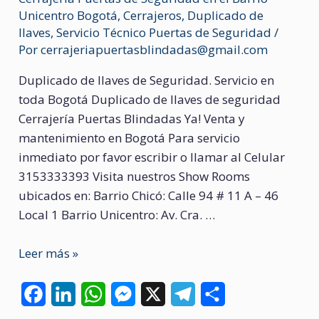
Unicentro Bogotá
,
Cerrajeros
,
Duplicado de
llaves
,
Servicio Técnico Puertas de Seguridad
/
Por
cerrajeriapuertasblindadas@gmail.com
Duplicado de llaves de Seguridad. Servicio en
toda Bogotá Duplicado de llaves de seguridad
Cerrajería Puertas Blindadas Ya! Venta y
mantenimiento en Bogotá Para servicio
inmediato por favor escribir o llamar al Celular
3153333393 Visita nuestros Show Rooms
ubicados en: Barrio Chicó: Calle 94 # 11 A – 46
Local 1 Barrio Unicentro: Av. Cra. …
Duplicado
Leer más »
de
llaves
F
L
W
M
X
T
C
de
a
i
h
e
e
o