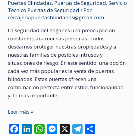
Puertas Blindadas
,
Puertas de Seguridad
,
Servicio
Técnico Puertas de Seguridad
/ Por
cerrajeriapuertasblindadas@gmail.com
La seguridad del hogar es una preocupación
constante para muchas personas. Todos
deseamos proteger nuestras propiedades y a
nuestras familias de posibles intrusos y
situaciones de riesgo. En este sentido, una opción
cada vez más popular es la venta de puertas
blindadas. Estas puertas ofrecen una
combinación perfecta entre estilo, funcionalidad
y, lo más importante, …
Puertas
Leer más »
blindadas
F
L
W
M
X
T
C