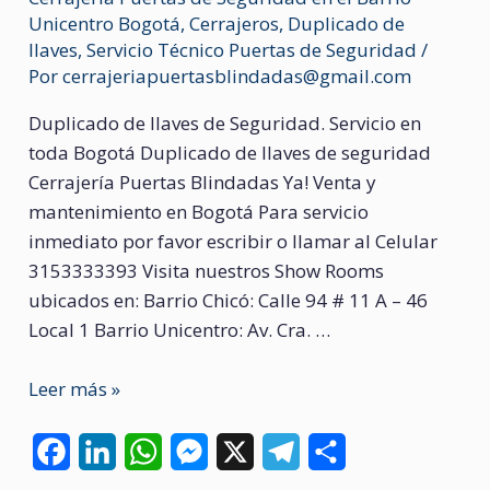
Unicentro Bogotá
,
Cerrajeros
,
Duplicado de
llaves
,
Servicio Técnico Puertas de Seguridad
/
Por
cerrajeriapuertasblindadas@gmail.com
Duplicado de llaves de Seguridad. Servicio en
toda Bogotá Duplicado de llaves de seguridad
Cerrajería Puertas Blindadas Ya! Venta y
mantenimiento en Bogotá Para servicio
inmediato por favor escribir o llamar al Celular
3153333393 Visita nuestros Show Rooms
ubicados en: Barrio Chicó: Calle 94 # 11 A – 46
Local 1 Barrio Unicentro: Av. Cra. …
Duplicado
Leer más »
de
llaves
F
L
W
M
X
T
C
de
a
i
h
e
e
o