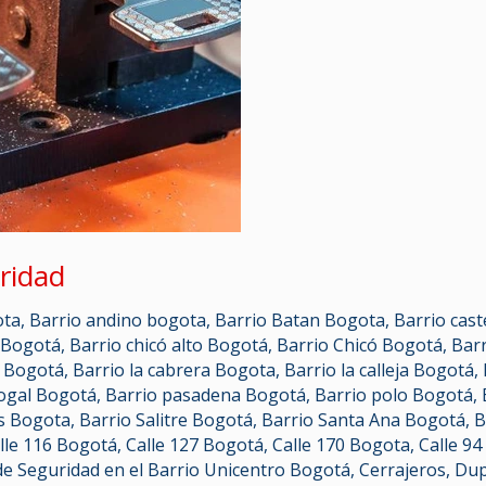
ridad
ota
,
Barrio andino bogota
,
Barrio Batan Bogota
,
Barrio cas
 Bogotá
,
Barrio chicó alto Bogotá
,
Barrio Chicó Bogotá
,
Barr
o Bogotá
,
Barrio la cabrera Bogota
,
Barrio la calleja Bogotá
,
ogal Bogotá
,
Barrio pasadena Bogotá
,
Barrio polo Bogotá
,
es Bogota
,
Barrio Salitre Bogotá
,
Barrio Santa Ana Bogotá
,
B
lle 116 Bogotá
,
Calle 127 Bogotá
,
Calle 170 Bogota
,
Calle 9
de Seguridad en el Barrio Unicentro Bogotá
,
Cerrajeros
,
Dup