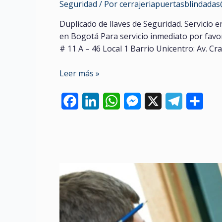
Seguridad
/ Por
cerrajeriapuertasblindada
Duplicado de llaves de Seguridad. Servicio 
en Bogotá Para servicio inmediato por favor
# 11 A – 46 Local 1 Barrio Unicentro: Av. Cra
Duplicado
Leer más »
de
llaves
F
L
W
M
X
T
C
de
a
i
h
e
e
o
seguridad
c
n
a
s
l
m
e
k
t
s
e
p
b
e
s
e
g
a
o
d
A
n
r
r
o
I
p
g
a
t
k
n
p
e
m
i