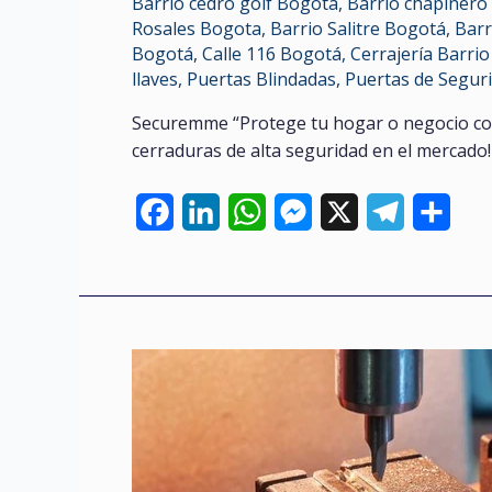
Barrio cedro golf Bogota
,
Barrio chapinero
Rosales Bogota
,
Barrio Salitre Bogotá
,
Barr
Bogotá
,
Calle 116 Bogotá
,
Cerrajería Barri
llaves
,
Puertas Blindadas
,
Puertas de Segur
Securemme “Protege tu hogar o negocio con
cerraduras de alta seguridad en el mercado!
F
L
W
M
X
T
C
a
i
h
e
e
o
c
n
a
s
l
m
e
k
t
s
e
p
b
e
s
e
g
a
o
d
A
n
r
r
o
I
p
g
a
t
k
n
p
e
m
i