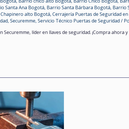
 Bogotá
,
Barrio chicó alto Bogotá
,
Barrio Chicó Bogotá
,
Barr
io Santa Ana Bogotá
,
Barrio Santa Bárbara Bogotá
,
Barrio 
o Chapinero alto Bogotá
,
Cerrajería Puertas de Seguridad en
idad
,
Securemme
,
Servicio Técnico Puertas de Seguridad
/ P
 Securemme, líder en llaves de seguridad. ¡Compra ahora y 