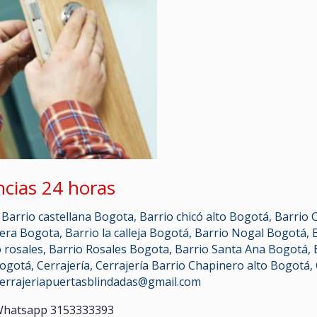
ncias 24 horas
,
Barrio castellana Bogota
,
Barrio chicó alto Bogotá
,
Barrio 
rera Bogota
,
Barrio la calleja Bogotá
,
Barrio Nogal Bogotá
,
 rosales
,
Barrio Rosales Bogota
,
Barrio Santa Ana Bogotá
,
Bogotá
,
Cerrajería
,
Cerrajería Barrio Chapinero alto Bogotá
,
cerrajeriapuertasblindadas@gmail.com
s Whatsapp 3153333393