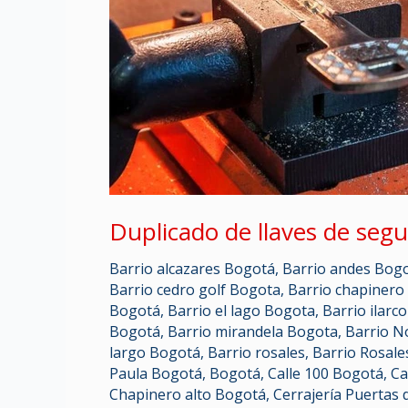
r
r
Duplicado de llaves de segu
Barrio alcazares Bogotá
,
Barrio andes Bog
Barrio cedro golf Bogota
,
Barrio chapinero
Bogotá
,
Barrio el lago Bogota
,
Barrio ilarc
Bogotá
,
Barrio mirandela Bogota
,
Barrio N
largo Bogotá
,
Barrio rosales
,
Barrio Rosal
Paula Bogotá
,
Bogotá
,
Calle 100 Bogotá
,
Ca
Chapinero alto Bogotá
,
Cerrajería Puertas 