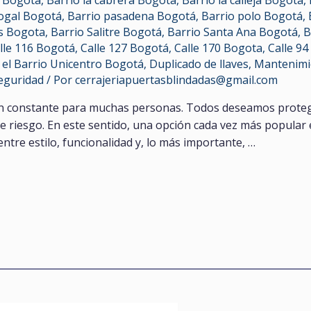
o Bogotá
,
Barrio la cabrera Bogota
,
Barrio la calleja Bogotá
,
ogal Bogotá
,
Barrio pasadena Bogotá
,
Barrio polo Bogotá
,
es Bogota
,
Barrio Salitre Bogotá
,
Barrio Santa Ana Bogotá
,
B
lle 116 Bogotá
,
Calle 127 Bogotá
,
Calle 170 Bogota
,
Calle 9
 el Barrio Unicentro Bogotá
,
Duplicado de llaves
,
Mantenimi
Seguridad
/ Por
cerrajeriapuertasblindadas@gmail.com
ón constante para muchas personas. Todos deseamos proteg
de riesgo. En este sentido, una opción cada vez más popular 
tre estilo, funcionalidad y, lo más importante, …