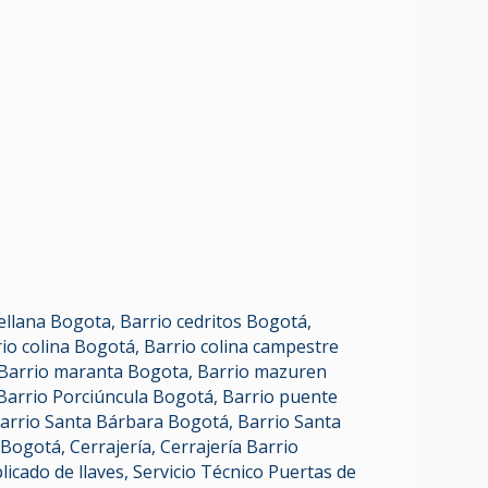
tellana Bogota
,
Barrio cedritos Bogotá
,
io colina Bogotá
,
Barrio colina campestre
Barrio maranta Bogota
,
Barrio mazuren
Barrio Porciúncula Bogotá
,
Barrio puente
arrio Santa Bárbara Bogotá
,
Barrio Santa
4 Bogotá
,
Cerrajería
,
Cerrajería Barrio
licado de llaves
,
Servicio Técnico Puertas de