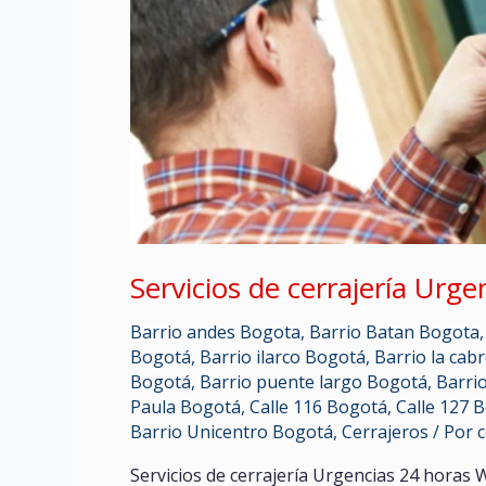
r
r
Servicios de cerrajería Urge
Barrio andes Bogota
,
Barrio Batan Bogota
Bogotá
,
Barrio ilarco Bogotá
,
Barrio la cab
Bogotá
,
Barrio puente largo Bogotá
,
Barrio
Paula Bogotá
,
Calle 116 Bogotá
,
Calle 127 
Barrio Unicentro Bogotá
,
Cerrajeros
/ Por
Servicios de cerrajería Urgencias 24 hora