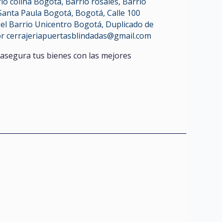
io colina Bogotá
,
Barrio rosales
,
Barrio
Santa Paula Bogotá
,
Bogotá
,
Calle 100
 el Barrio Unicentro Bogotá
,
Duplicado de
or
cerrajeriapuertasblindadas@gmail.com
asegura tus bienes con las mejores