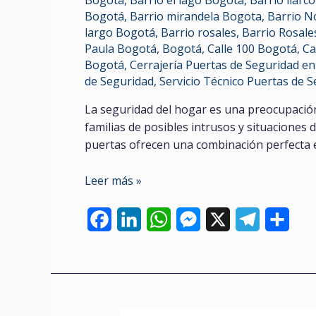
Bogotá
,
Barrio el lago Bogota
,
Barrio ilarc
Bogotá
,
Barrio mirandela Bogota
,
Barrio N
largo Bogotá
,
Barrio rosales
,
Barrio Rosal
Paula Bogotá
,
Bogotá
,
Calle 100 Bogotá
,
Ca
Bogotá
,
Cerrajería Puertas de Seguridad en
de Seguridad
,
Servicio Técnico Puertas de 
La seguridad del hogar es una preocupaci
familias de posibles intrusos y situaciones 
puertas ofrecen una combinación perfecta en
Puertas
Leer más »
blindadas
F
L
W
M
X
T
C
a
i
h
e
e
o
c
n
a
s
l
m
e
k
t
s
e
p
b
e
s
e
g
a