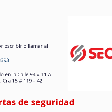
r escribir o llamar al
3393
 en la Calle 94 # 11 A
. Cra 15 # 119 – 42
rtas de seguridad