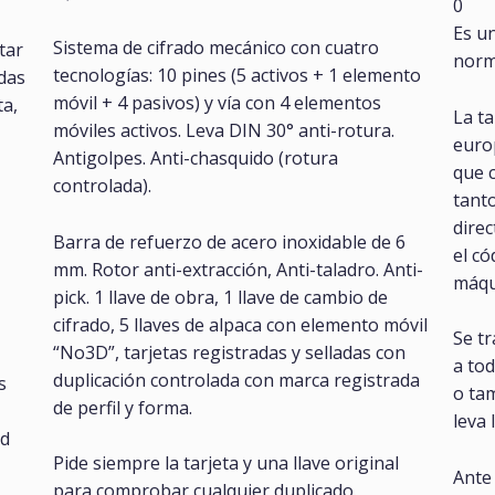
0
Es u
Sistema de cifrado mecánico con cuatro
tar
norma
tecnologías: 10 pines (5 activos + 1 elemento
adas
móvil + 4 pasivos) y vía con 4 elementos
ta,
La ta
móviles activos. Leva DIN 30° anti-rotura.
euro
Antigolpes. Anti-chasquido (rotura
que c
controlada).
tanto
direc
Barra de refuerzo de acero inoxidable de 6
el có
mm. Rotor anti-extracción, Anti-taladro. Anti-
máqui
pick. 1 llave de obra, 1 llave de cambio de
cifrado, 5 llaves de alpaca con elemento móvil
Se t
“No3D”, tarjetas registradas y selladas con
a tod
duplicación controlada con marca registrada
s
o tam
de perfil y forma.
leva
ad
Pide siempre la tarjeta y una llave original
Ante
para comprobar cualquier duplicado.