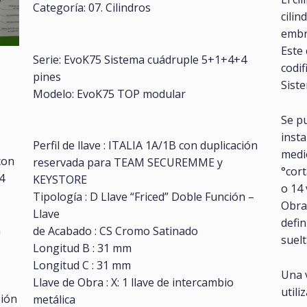
Categoría: 07. Cilindros
cili
emb
Este 
Serie: EvoK75 Sistema cuádruple 5+1+4+4
codif
pines
Sist
Modelo: EvoK75 TOP modular
Se pu
insta
Perfil de llave : ITALIA 1A/1B con duplicación
medio
con
reservada para TEAM SECUREMME y
°cort
64
KEYSTORE
o 14 
Tipología : D Llave “Friced” Doble Función –
Obra 
Llave
defin
a
de Acabado : CS Cromo Satinado
suelt
Longitud B : 31 mm
Longitud C : 31 mm
Una v
Llave de Obra : X: 1 llave de intercambio
utili
sión
metálica