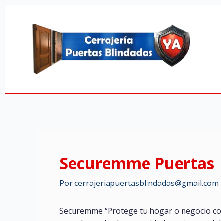
Ir
al
contenido
Securemme Puertas
Por
cerrajeriapuertasblindadas@gmail.com
Securemme “Protege tu hogar o negocio con