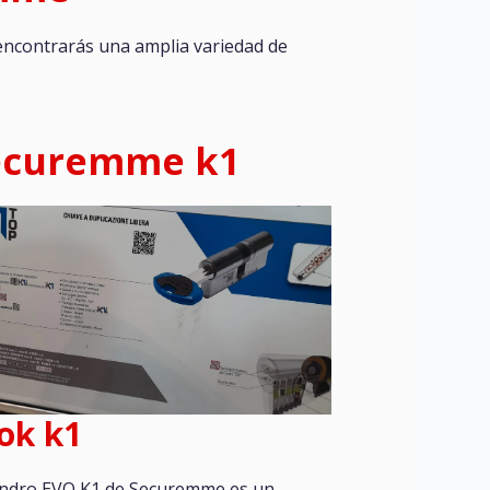
encontrarás una amplia variedad de
ecuremme k1
ok k1
ilindro EVO K1 de Securemme es un