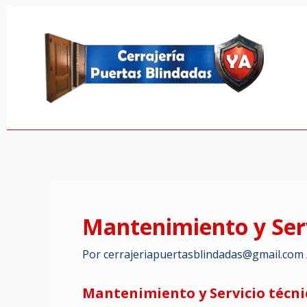
Ir
al
contenido
Mantenimiento y Serv
Por
cerrajeriapuertasblindadas@gmail.com
Mantenimiento y Servicio técni