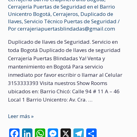
Cerrajería Puertas de Seguridad en el Barrio
Unicentro Bogotá
,
Cerrajeros
,
Duplicado de
llaves
,
Servicio Técnico Puertas de Seguridad
/
Por
cerrajeriapuertasblindadas@gmail.com
Duplicado de llaves de Seguridad. Servicio en
toda Bogotá Duplicado de llaves de seguridad
Cerrajería Puertas Blindadas Ya! Venta y
mantenimiento en Bogotá Para servicio
inmediato por favor escribir o llamar al Celular
3153333393 Visita nuestros Show Rooms
ubicados en: Barrio Chicó: Calle 94 # 11 A – 46
Local 1 Barrio Unicentro: Av. Cra. …
Duplicado
Leer más »
de
llaves
F
L
W
M
X
T
C