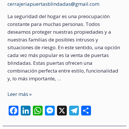
cerrajeriapuertasblindadas@gmail.com
La seguridad del hogar es una preocupación
constante para muchas personas. Todos
deseamos proteger nuestras propiedades y a
nuestras familias de posibles intrusos y
situaciones de riesgo. En este sentido, una opción
cada vez más popular es la venta de puertas
blindadas. Estas puertas ofrecen una
combinación perfecta entre estilo, funcionalidad
y, lo más importante, …
Puertas
Leer más »
blindadas
F
L
W
M
X
T
C
a
i
h
e
e
o