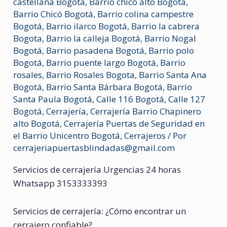
castellana Bogota
,
Barrio chicó alto Bogotá
,
Barrio Chicó Bogotá
,
Barrio colina campestre
Bogotá
,
Barrio ilarco Bogotá
,
Barrio la cabrera
Bogota
,
Barrio la calleja Bogotá
,
Barrio Nogal
Bogotá
,
Barrio pasadena Bogotá
,
Barrio polo
Bogotá
,
Barrio puente largo Bogotá
,
Barrio
rosales
,
Barrio Rosales Bogota
,
Barrio Santa Ana
Bogotá
,
Barrio Santa Bárbara Bogotá
,
Barrio
Santa Paula Bogotá
,
Calle 116 Bogotá
,
Calle 127
Bogotá
,
Cerrajería
,
Cerrajería Barrio Chapinero
alto Bogotá
,
Cerrajería Puertas de Seguridad en
el Barrio Unicentro Bogotá
,
Cerrajeros
/ Por
cerrajeriapuertasblindadas@gmail.com
Servicios de cerrajería Urgencias 24 horas
Whatsapp 3153333393
Servicios de cerrajería: ¿Cómo encontrar un
cerrajero confiable?