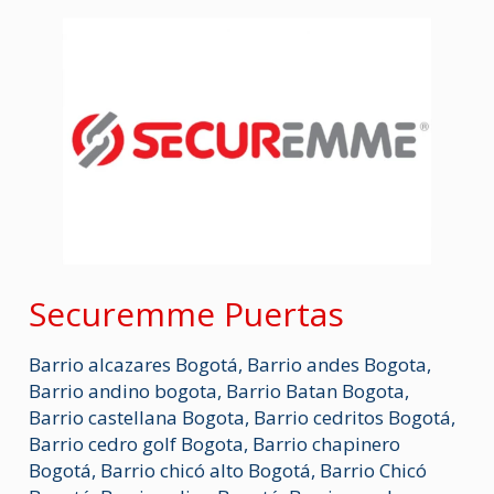
c
n
a
s
l
m
e
k
t
s
e
p
b
e
s
e
g
a
o
d
A
n
r
r
o
I
p
g
a
t
k
n
p
e
m
i
r
r
Securemme Puertas
Barrio alcazares Bogotá
,
Barrio andes Bogota
,
Barrio andino bogota
,
Barrio Batan Bogota
,
Barrio castellana Bogota
,
Barrio cedritos Bogotá
,
Barrio cedro golf Bogota
,
Barrio chapinero
Bogotá
,
Barrio chicó alto Bogotá
,
Barrio Chicó