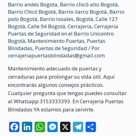
Barrio andes Bogota
,
Barrio chicó alto Bogotá
,
Barrio Chicó Bogotá
,
Barrio ilarco Bogotá
,
Barrio
polo Bogotá
,
Barrio rosales
,
Bogotá
,
Calle 127
Bogotá
,
Calle 94 Bogotá
,
Cerrajería
,
Cerrajería
Puertas de Seguridad en el Barrio Unicentro
Bogotá
,
Mantenimiento Puertas
,
Puertas
Blindadas
,
Puertas de Seguridad
/ Por
cerrajeriapuertasblindadas@gmail.com
Mantenimiento adecuado de puertas y
cerraduras para prolongar su vida útil. Aquí
encontrarás algunos consejos prácticos.
Cualquier pregunta que tengas puedes consultar
al Whatsapp 3153333393. En Cerrajería Puertas
Blindadas YA estamos para servirte.
F
L
W
M
X
T
C