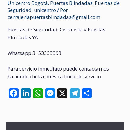
Unicentro Bogotá
,
Puertas Blindadas
,
Puertas de
Seguridad
,
unicentro
/ Por
cerrajeriapuertasblindadas@gmail.com
Puertas de Seguridad. Cerrajería y Puertas
Blindadas YA.
Whatsapp 3153333393
Para servicio inmediato puede contactarnos
haciendo click a nuestra línea de servicio
F
L
W
M
X
T
C
a
i
h
e
e
o
c
n
a
s
l
m
e
k
t
s
e
p