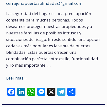
cerrajeriapuertasblindadas@gmail.com
La seguridad del hogar es una preocupación
constante para muchas personas. Todos
deseamos proteger nuestras propiedades y a
nuestras familias de posibles intrusos y
situaciones de riesgo. En este sentido, una opción
cada vez más popular es la venta de puertas
blindadas. Estas puertas ofrecen una
combinación perfecta entre estilo, funcionalidad
y, lo más importante, …
Puertas
Leer más »
blindadas
F
L
W
M
X
T
C
a
i
h
e
e
o