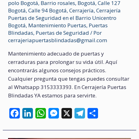
polo Bogotá
,
Barrio rosales
,
Bogotá
,
Calle 127
Bogotá
,
Calle 94 Bogotá
,
Cerrajería
,
Cerrajería
Puertas de Seguridad en el Barrio Unicentro
Bogotá
,
Mantenimiento Puertas
,
Puertas
Blindadas
,
Puertas de Seguridad
/ Por
cerrajeriapuertasblindadas@gmail.com
Mantenimiento adecuado de puertas y
cerraduras para prolongar su vida útil. Aquí
encontrarás algunos consejos prácticos.
Cualquier pregunta que tengas puedes consultar
al Whatsapp 3153333393. En Cerrajería Puertas
Blindadas YA estamos para servirte.
F
L
W
M
X
T
C
a
i
h
e
e
o
c
n
a
s
l
m