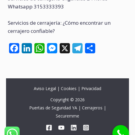
Whatsapp 3153333393
Servicios de cerrajería: ¿Cómo encontrar un
cerrajero confiable?
F
L
W
M
X
T
C
a
i
h
e
e
o
c
n
a
s
l
m
e
k
t
s
e
p
Aviso Legal | Cookies | Privacidad
b
e
s
e
g
a
o
d
A
n
r
r
Copyright © 2026
Puertas de Seguridad YA | Cerrajeros |
o
I
p
g
a
t
Securemme
k
n
p
e
m
i
r
r