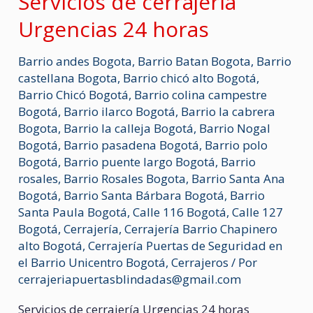
Servicios de cerrajería
Urgencias 24 horas
Barrio andes Bogota
,
Barrio Batan Bogota
,
Barrio
castellana Bogota
,
Barrio chicó alto Bogotá
,
Barrio Chicó Bogotá
,
Barrio colina campestre
Bogotá
,
Barrio ilarco Bogotá
,
Barrio la cabrera
Bogota
,
Barrio la calleja Bogotá
,
Barrio Nogal
Bogotá
,
Barrio pasadena Bogotá
,
Barrio polo
Bogotá
,
Barrio puente largo Bogotá
,
Barrio
rosales
,
Barrio Rosales Bogota
,
Barrio Santa Ana
Bogotá
,
Barrio Santa Bárbara Bogotá
,
Barrio
Santa Paula Bogotá
,
Calle 116 Bogotá
,
Calle 127
Bogotá
,
Cerrajería
,
Cerrajería Barrio Chapinero
alto Bogotá
,
Cerrajería Puertas de Seguridad en
el Barrio Unicentro Bogotá
,
Cerrajeros
/ Por
cerrajeriapuertasblindadas@gmail.com
Servicios de cerrajería Urgencias 24 horas