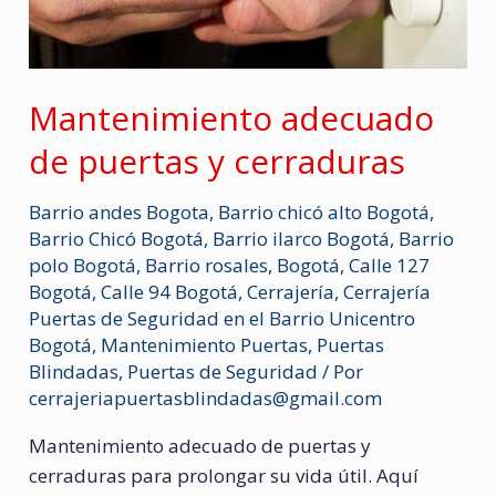
Mantenimiento adecuado
de puertas y cerraduras
Barrio andes Bogota
,
Barrio chicó alto Bogotá
,
Barrio Chicó Bogotá
,
Barrio ilarco Bogotá
,
Barrio
polo Bogotá
,
Barrio rosales
,
Bogotá
,
Calle 127
Bogotá
,
Calle 94 Bogotá
,
Cerrajería
,
Cerrajería
Puertas de Seguridad en el Barrio Unicentro
Bogotá
,
Mantenimiento Puertas
,
Puertas
Blindadas
,
Puertas de Seguridad
/ Por
cerrajeriapuertasblindadas@gmail.com
Mantenimiento adecuado de puertas y
cerraduras para prolongar su vida útil. Aquí