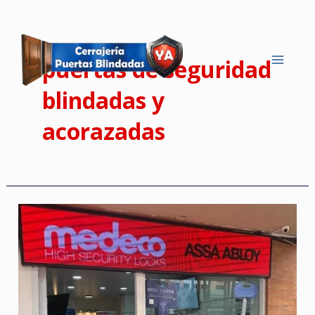
Ir
al
contenido
puertas de seguridad
Main
blindadas y
Men
acorazadas