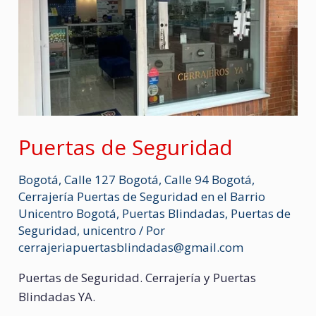
Puertas de Seguridad
Bogotá
,
Calle 127 Bogotá
,
Calle 94 Bogotá
,
Cerrajería Puertas de Seguridad en el Barrio
Unicentro Bogotá
,
Puertas Blindadas
,
Puertas de
Seguridad
,
unicentro
/ Por
cerrajeriapuertasblindadas@gmail.com
Puertas de Seguridad. Cerrajería y Puertas
Blindadas YA.