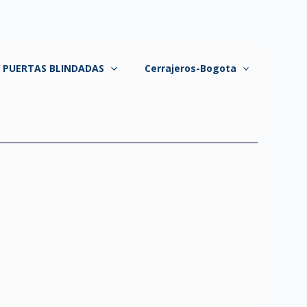
A PUERTAS BLINDADAS
Cerrajeros-Bogota