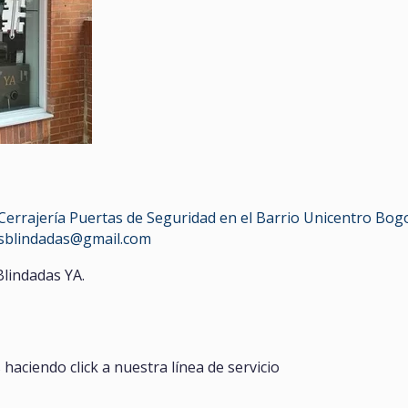
Cerrajería Puertas de Seguridad en el Barrio Unicentro Bog
asblindadas@gmail.com
Blindadas YA.
haciendo click a nuestra línea de servicio