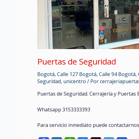
Puertas de Seguridad
Bogotá
,
Calle 127 Bogotá
,
Calle 94 Bogotá
,
Seguridad
,
unicentro
/ Por
cerrajeriapuert
Puertas de Seguridad. Cerrajería y Puertas 
Whatsapp 3153333393
Para servicio inmediato puede contactarnos 