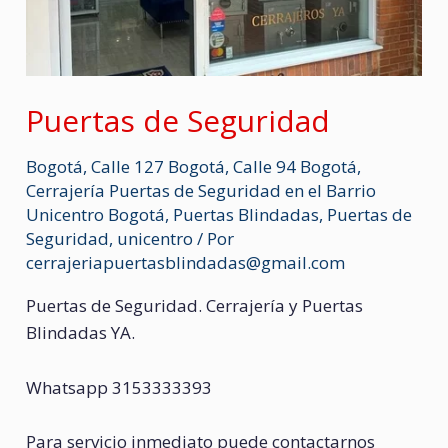
Puertas de Seguridad
Bogotá
,
Calle 127 Bogotá
,
Calle 94 Bogotá
,
Cerrajería Puertas de Seguridad en el Barrio
Unicentro Bogotá
,
Puertas Blindadas
,
Puertas de
Seguridad
,
unicentro
/ Por
cerrajeriapuertasblindadas@gmail.com
Puertas de Seguridad. Cerrajería y Puertas
Blindadas YA.
Whatsapp 3153333393
Para servicio inmediato puede contactarnos