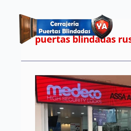
Ir
al
contenido
puertas blindadas ru