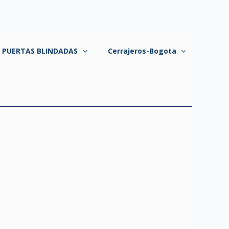
A PUERTAS BLINDADAS
Cerrajeros-Bogota