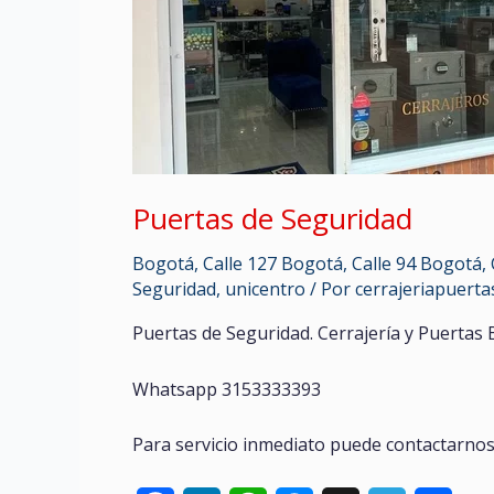
Puertas de Seguridad
Bogotá
,
Calle 127 Bogotá
,
Calle 94 Bogotá
,
Seguridad
,
unicentro
/ Por
cerrajeriapuert
Puertas de Seguridad. Cerrajería y Puertas 
Whatsapp 3153333393
Para servicio inmediato puede contactarnos 