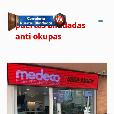
Ir
al
contenido
puertas blindadas
Main
anti okupas
Men