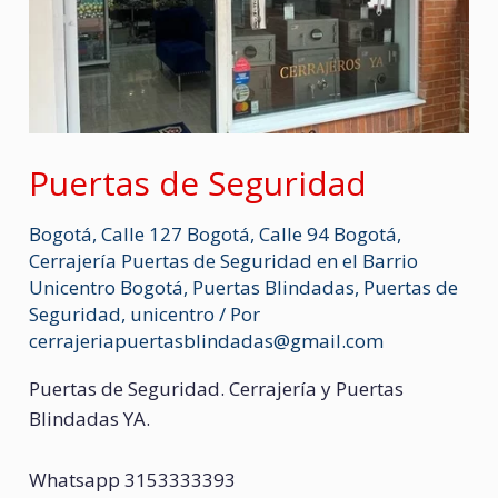
Puertas de Seguridad
Bogotá
,
Calle 127 Bogotá
,
Calle 94 Bogotá
,
Cerrajería Puertas de Seguridad en el Barrio
Unicentro Bogotá
,
Puertas Blindadas
,
Puertas de
Seguridad
,
unicentro
/ Por
cerrajeriapuertasblindadas@gmail.com
Puertas de Seguridad. Cerrajería y Puertas
Blindadas YA.
Whatsapp 3153333393