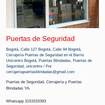
Puertas de Seguridad
Bogotá
,
Calle 127 Bogotá
,
Calle 94 Bogotá
,
Cerrajería Puertas de Seguridad en el Barrio
Unicentro Bogotá
,
Puertas Blindadas
,
Puertas de
Seguridad
,
unicentro
/ Por
cerrajeriapuertasblindadas@gmail.com
Puertas de Seguridad. Cerrajería y Puertas
Blindadas YA.
Whatsapp 3153333393