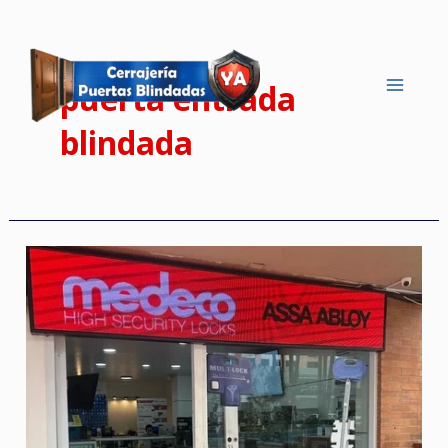
Ir
al
contenido
puerta entrada
Main
blindada
Men