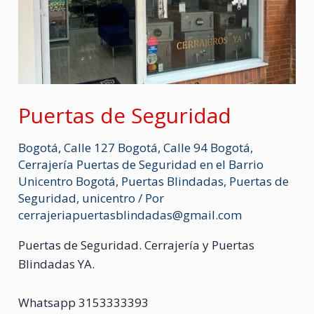
Puertas de Seguridad
Bogotá
,
Calle 127 Bogotá
,
Calle 94 Bogotá
,
Cerrajería Puertas de Seguridad en el Barrio
Unicentro Bogotá
,
Puertas Blindadas
,
Puertas de
Seguridad
,
unicentro
/ Por
cerrajeriapuertasblindadas@gmail.com
Puertas de Seguridad. Cerrajería y Puertas
Blindadas YA.
Whatsapp 3153333393