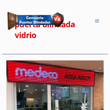
Ir
al
contenido
puerta blindada
Main
vidrio
Men