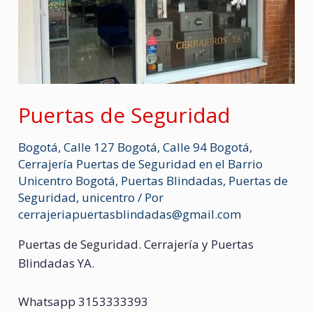
Puertas de Seguridad
Bogotá
,
Calle 127 Bogotá
,
Calle 94 Bogotá
,
Cerrajería Puertas de Seguridad en el Barrio
Unicentro Bogotá
,
Puertas Blindadas
,
Puertas de
Seguridad
,
unicentro
/ Por
cerrajeriapuertasblindadas@gmail.com
Puertas de Seguridad. Cerrajería y Puertas
Blindadas YA.
Whatsapp 3153333393