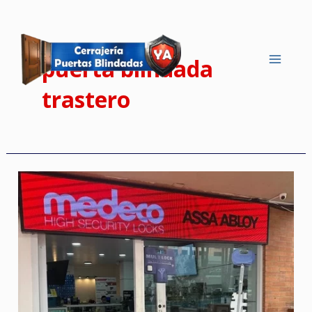
Ir
al
contenido
puerta blindada
Main
trastero
Men