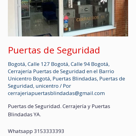
Puertas de Seguridad
Bogotá
,
Calle 127 Bogotá
,
Calle 94 Bogotá
,
Cerrajería Puertas de Seguridad en el Barrio
Unicentro Bogotá
,
Puertas Blindadas
,
Puertas de
Seguridad
,
unicentro
/ Por
cerrajeriapuertasblindadas@gmail.com
Puertas de Seguridad. Cerrajería y Puertas
Blindadas YA.
Whatsapp 3153333393