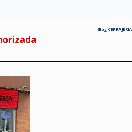
Blog CERRAJERI
norizada