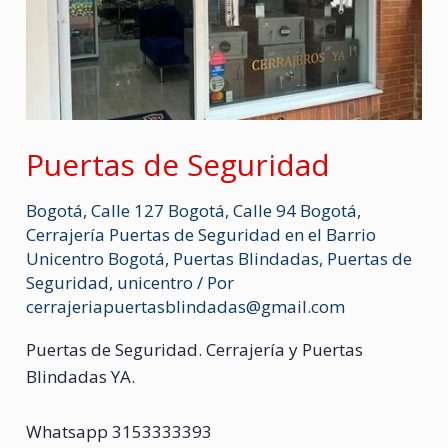
Puertas de Seguridad
Bogotá
,
Calle 127 Bogotá
,
Calle 94 Bogotá
,
Cerrajería Puertas de Seguridad en el Barrio
Unicentro Bogotá
,
Puertas Blindadas
,
Puertas de
Seguridad
,
unicentro
/ Por
cerrajeriapuertasblindadas@gmail.com
Puertas de Seguridad. Cerrajería y Puertas
Blindadas YA.
Whatsapp 3153333393