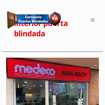
Ir
al
contenido
interior puerta
Main
blindada
Men