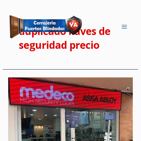
Ir
al
contenido
duplicado llaves de
Main
seguridad precio
Men